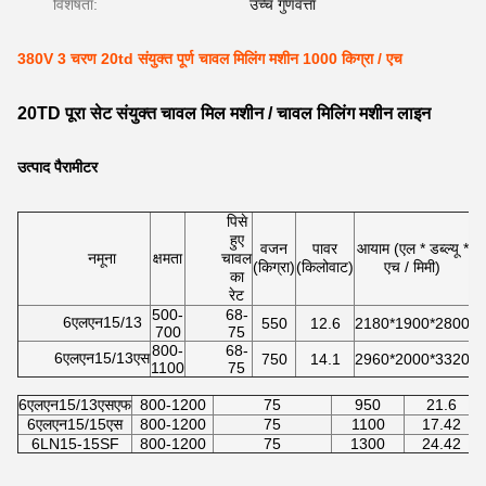
विशेषता:
उच्च गुणवत्ता
380V 3 चरण 20td संयुक्त पूर्ण चावल मिलिंग मशीन 1000 किग्रा / एच
20TD पूरा सेट संयुक्त चावल मिल मशीन / चावल मिलिंग मशीन लाइन
उत्पाद पैरामीटर
पिसे
हुए
वजन
पावर
आयाम (एल * डब्ल्यू *
नमूना
क्षमता
चावल
(किग्रा)
(किलोवाट)
एच / मिमी)
का
रेट
500-
68-
6एलएन15/13
550
12.6
2180*1900*2800
700
75
800-
68-
6एलएन15/13एस
750
14.1
2960*2000*3320
1100
75
6एलएन15/13एसएफ
800-1200
75
950
21.6
6एलएन15/15एस
800-1200
75
1100
17.42
6LN15-15SF
800-1200
75
1300
24.42