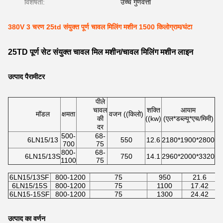
विशेषता:
उच्च गुणवत्ता
380V 3 चरण 25td संयुक्त पूर्ण चावल मिलिंग मशीन 1500 किलोग्राम/घंटा
25TD पूर्ण सेट संयुक्त चावल मिल मशीन/चावल मिलिंग मशीन लाइन
उत्पाद पैरामीटर
पीले
चावल
शक्ति
आयाम
मॉडल
क्षमता
वजन ((किलो)
की
((kw)
(एल*डब्ल्यू*एच/मिमी)
दर
500-
68-
6LN15/13
550
12.6
2180*1900*2800
700
75
800-
68-
6LN15/13S
750
14.1
2960*2000*3320
1100
75
6LN15/13SF
800-1200
75
950
21.6
6LN15/15S
800-1200
75
1100
17.42
6LN15-15SF
800-1200
75
1300
24.42
उत्पाद का वर्णन