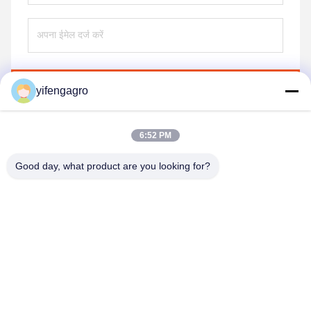
भेजना
yifengagro
6:52 PM
Good day, what product are you looking for?
Leshan Yifeng Machinery Manufacturing Co.,
LTD
yifengagro@gmail.com
86-130-08130593
जोड़ें: No33-1, शुन्हे स्ट्रीट, यानचेंग टाउन, जिंग्यान काउंटी, लेशान शहर,