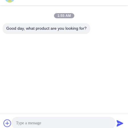
1:55 AM
Good day, what product are you looking for?
Leshan Yifeng Machinery Manufacturing Co.,
LTD
yifengagro@gmail.com
86-130-08130593
जोड़ें: No33-1, शुन्हे स्ट्रीट, यानचेंग टाउन, जिंग्यान काउंटी, लेशान शहर,
सिचुआन प्रांत
चीन अच्छी गुणवत्ता मिनी राइस मिल देने वाला। कॉपीराइट © 2023-2026
yifengagro.com . सर्वाधिकार सुरक्षित।