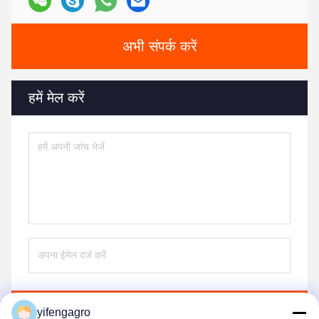
अभी संपर्क करें
हमें मेल करें
भेजना
yifengagro