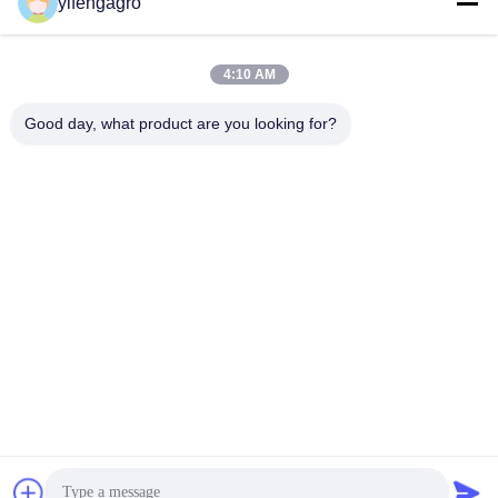
yifengagro
4:10 AM
Good day, what product are you looking for?
Leshan Yifeng Machinery Manufacturing Co.,
LTD
yifengagro@gmail.com
86-130-08130593
जोड़ें: No33-1, शुन्हे स्ट्रीट, यानचेंग टाउन, जिंग्यान काउंटी, लेशान शहर,
सिचुआन प्रांत
चीन अच्छी गुणवत्ता मिनी राइस मिल देने वाला। कॉपीराइट © 2023-2026
yifengagro.com . सर्वाधिकार सुरक्षित।