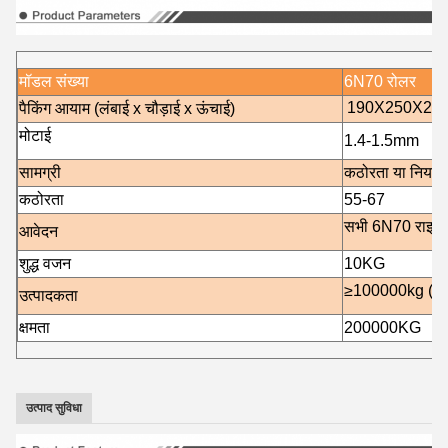
मॉडल संख्या
6N70 रोलर
190X250X21
पैकिंग आयाम (लंबाई x चौड़ाई x ऊंचाई)
मोटाई
1.4-1.5mm
सामग्री
कठोरता या नियमित
कठोरता
55-67
सभी 6N70 राइस म
आवेदन
शुद्ध वजन
10KG
≥100000kg (कठ
उत्पादकता
क्षमता
200000KG
उत्पाद सुविधा