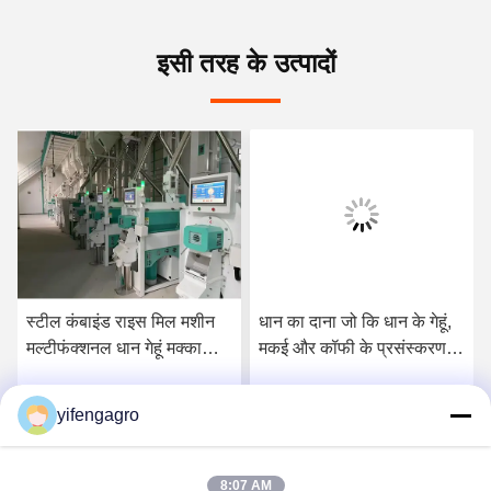
इसी तरह के उत्पादों
स्टील कंबाइंड राइस मिल मशीन
धान का दाना जो कि धान के गेहूं,
मल्टीफंक्शनल धान गेहूं मक्का
मकई और कॉफी के प्रसंस्करण के
कॉफी प्रोसेसिंग प्लांट बहुआयामी
लिए उपयुक्त हो और जो कि लंबे
अनाज पिसाई के लिए
समय तक चलने वाली कृषि
yifengagro
सर्वोत्तम मूल्य प्राप्त करें
सर्वोत्तम मूल्य प्राप्त करें
मशीनरी प्रदान करे
8:07 AM