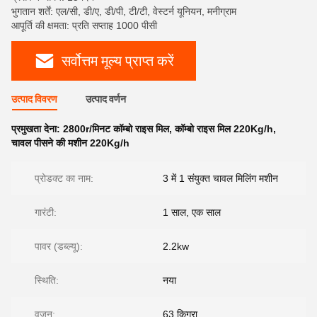
भुगतान शर्तें: एल/सी, डी/ए, डी/पी, टी/टी, वेस्टर्न यूनियन, मनीग्राम
आपूर्ति की क्षमता: प्रति सप्ताह 1000 पीसी
सर्वोत्तम मूल्य प्राप्त करें
उत्पाद विवरण
उत्पाद वर्णन
प्रमुखता देना:
2800r/मिनट कॉम्बो राइस मिल
,
कॉम्बो राइस मिल 220Kg/h
,
चावल पीसने की मशीन 220Kg/h
प्रोडक्ट का नाम:
3 में 1 संयुक्त चावल मिलिंग मशीन
गारंटी:
1 साल, एक साल
पावर (डब्ल्यू):
2.2kw
स्थिति:
नया
वज़न:
63 किग्रा