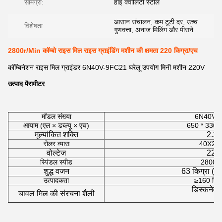
सामग्री:
हाई क्वालिटी स्टील
आसान संचालन, कम टूटी दर, उच्च
विशेषता:
गुणवत्ता, अनाज मिलिंग और पीसने
2800r/Min कॉम्बो राइस मिल राइस ग्राइंडिंग मशीन की क्षमता 220 किग्रा/एच
कॉम्बिनेशन राइस मिल ग्राइंडर 6N40V-9FC21 घरेलू उपयोग मिनी मशीन 220V
उत्पाद पैरामीटर
मॉडल संख्या
6N40V-
आयाम (एल × डब्ल्यू × एच)
650 * 330 *
मूल्यांकित शक्ति
2.2
रोलर व्यास
40X210 
वोल्टेज
220 
स्पिंडल स्पीड
2800r/
शुद्ध वजन
63 किग्रा (मो
उत्पादकता
≥160 किग्
डिस्कनेक्ट
चावल मिल की संरचना शैली