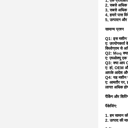
1, एक प्रशिक्षित
2, सबसे अधिक पे
3, सबसे अधिक प
4, हमारे पास विदे
5, उत्पादन और 
सामान्य प्रश्न
Q1: इस मशीन क
ए: उपयोगकर्ता क
किलोग्राम से 
Q2: Moq क्या ह
ए: एमओक्यू एक ट
Q3: क्या आप 
ए: हां, OEM और
आपके आदेश और 
Q4: यह मशीन स्
ए: आमतौर पर, इ
लागत अधिक हो
पैकिंग और शिपिं
पैकेजिंग:
1. हम सामान को 
2. उत्पाद की म