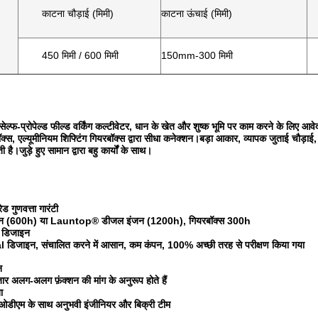
काटना चौड़ाई (मिमी)
काटना ऊंचाई (मिमी)
450 मिमी / 600 मिमी
150mm-300 मिमी
सेल्फ-प्रोपेल्ड फील्ड वर्किंग कल्टीवेटर, धान के खेत और शुष्क भूमि पर काम करने के लिए
्स, एल्यूमीनियम शिफ्टिंग गियरबॉक्स द्वारा सीधा कनेक्शन।बड़ा आकार, व्यापक जुताई चौड़
 है।जुड़े हुए सामान द्वारा बहु कार्यों के साथ।
ेड गुणवत्ता गारंटी
न (600h) या Launtop® डीजल इंजन (1200h), गियरबॉक्स 300h
त डिजाइन
िजाइन, संचालित करने में आसान, कम कंपन, 100% अच्छी तरह से परीक्षण किया गया
न
ार अलग-अलग फ़ंक्शन की मांग के अनुरूप होते हैं
ा
टी ओडीएम के साथ अनुभवी इंजीनियर और बिक्री टीम