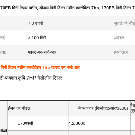
70FB मिनी टिलर मशीन
,
डीजल मिनी टिलर मशीन कल्टीवेटर 7hp
,
170FB मिनी टिलर 
7.0 एचपी
जुताई की चौड़
राई:
> 100 मिमी
आवेदन:
लना:
फास्ट-एन-स्लो-आर
हस्तांतरण:
नी टिलर मशीन कल्टीवेटर 7hp फास्ट-एन-स्लो-आर
्टी-फंक्शन कृषि 7HP गैसोलीन टिलर
ईंध
इंजन का मॉडल
मैक्स.पावर (किलोवाट/आर/3600)
(ए
170एफबी
4.2/3600
नीकी