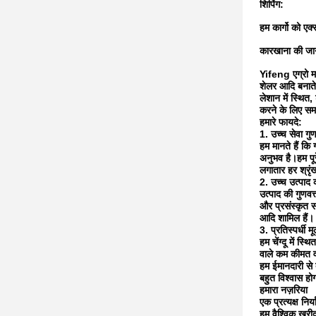
शिपिंग:
हम कार्गो को एक्स
कारखाना की जा
Yifeng एग्रो मशी
शेलर आदि बनाते 
लेशान में स्थित,
करने के लिए समर
हमारे फायदे:
1. उच्च सेवा गुण
हम मानते हैं कि 
अनुभव है।हम पूर
लगातार हर श्रृं
2. उच्च उत्पाद क
उत्पाद की गुणवत्
और प्रसंस्कृत स
आदि शामिल हैं।
3. प्रतिस्पर्धी मू
हम चेंग्दू में स
वाले कम कीमत वा
हम ईमानदारी से द
बहुत विश्वास हो
हमारा नज़रिया
एक प्रत्यक्ष निर्
हम वैश्विक खरीद