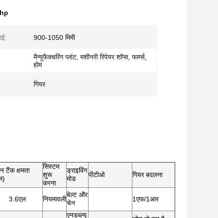
7hp
ाई:
900-1050 मिमी
मैन्युफैक्चरिंग प्लांट, मशीनरी रिपेयर शॉप्स, फार्म्स,
होम
गियर
सिस्टम
न टैंक क्षमता
ड्राइविंग
शुरू
पीटीओ
गियर बदलना
ल)
मोड
करना
बेल्ट और
3.6एल
नियमावली
1एफ/1आर
चेन
एनडब्ल्यू