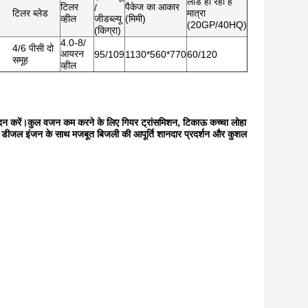
लोड हो रहा है
टिलर
पैकेज का आकार
/
टिलर ब्लेड
मात्रा
व्हील
जीडब्ल्यू
(मिमी)
(20GP/40HQ)
(किग्रा)
4.0-8/
4/6 पीसी दो
आयरन
95/109
1130*560*770
60/120
समूह
व्हील
 आवेदन करें।कुल वजन कम करने के लिए गियर ट्रांसमिशन, टिकाऊ कच्चा लोहा
ाई, डीजल इंजन के साथ मजबूत बिजली की आपूर्ति शानदार प्रदर्शन और कुशल