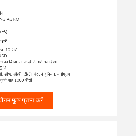
चीन
IFENG AGRO
05FQ
र्तें
्रा: 10 पीसी
9USD
्ते का डिब्बा या लकड़ी के गत्ते का डिब्बा
5 दिन
सी, डी/ए, डी/पी, टी/टी, वेस्टर्न यूनियन, मनीग्राम
: प्रति माह 1000 पीसी
्वोत्तम मूल्य प्राप्त करें