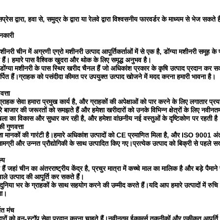
प्रेस द्वारा, हवा से, समुद्र के द्वारा या रेलवे द्वारा विश्वसनीय फारवर्डर के माध्यम से भेज सकते ह
नकारी
नरी चीन में अग्रणी एग्रो मशीनरी उत्पाद आपूर्तिकर्ताओं में से एक है, डोंग्या मशीनरी समूह क
हैं। हमारे पास वैश्विक खुदरा और थोक के लिए समृद्ध अनुभव है।
 डोंग्या मशीनरी के पास स्थिर खरीद चैनल हैं जो अधिकांश प्रकार के कृषि उत्पाद प्रदान कर सकत
्पित हैं।ग्राहक को पसंदीदा कीमत पर उपयुक्त उत्पाद खोजने में मदद करना हमारी भावना है।
वत्ता
ग्राहक सेवा हमारा प्रमुख कार्य है, और ग्राहकों की अपेक्षाओं को पार करने के लिए लगातार प्रय
े बाजार की जरूरतों को समझते हैं और हमेशा खरीदारों को उनके विभिन्न क्षेत्रों के लिए नवीन
खला का विकास और सुधार कर रही है, और हमेशा वांछनीय नई वस्तुओं के दृष्टिकोण पर रहती है
ी गुणवत्ता
ता मानकों की गारंटी है।हमारे अधिकांश उत्पादों को CE प्रमाणित मिला है, और ISO 9001 अंतर्राष
ामग्री और उन्नत प्रौद्योगिकी के साथ उत्पादित किए गए।प्रत्येक उत्पाद को बिक्री से पहले सख्
ल्य
्थित हैं जहां चीन का अंतरराष्ट्रीय केंद्र है, प्रचुर मात्रा में कच्चे माल का मालिक है और बड़े पै
ले उत्पाद की आपूर्ति कर सकते हैं।
ुनिया भर के ग्राहकों के साथ सहयोग करने की उम्मीद करते हैं।यदि आप हमारे उत्पादों में रुचि र
गा।
यात मंच
ारों को वन-स्टॉप सेवा प्रदान करना चाहते हैं।नवीनतम ईकामर्स तकनीकों और एकीकृत आपूर्ति श