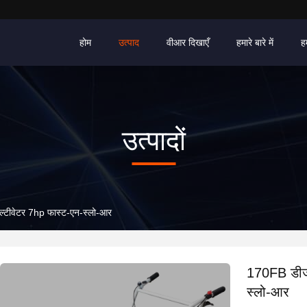
होम
उत्पाद
वीआर दिखाएँ
हमारे बारे में
ह
उत्पादों
टीवेटर 7hp फास्ट-एन-स्लो-आर
170FB डीजल
स्लो-आर