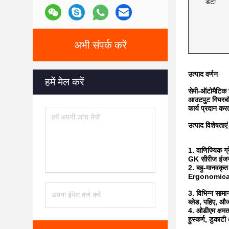
डेटा
अभी संपर्क करें
उत्पाद वर्णन
हमें मेल करें
सेमी-ऑटोमैटिक 
आउटपुट गियरबॉक
कार्य प्रदान करती
उत्पाद विशेषताएं
1. वाणिज्यिक ग्र
GK सीरीज इंज
2. बहु-मानवकृ
Ergonomical ड
3. विभिन्न सामा
ब्लेड, पहिए, औज
4. ओडीएम क्षमत
हुस्कर्ण, डुका