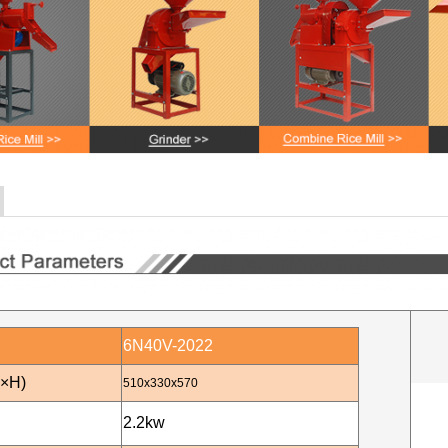
6N40V-2022
W×H)
510x330x570
2.2
kw