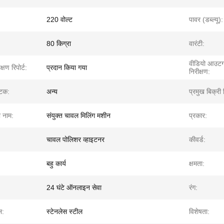
220 वोल्ट
पावर (डब्ल्यू):
80 किग्रा
वारंटी:
वीडियो आउटग
्षण रिपोर्ट:
प्रदान किया गया
निरीक्षण:
घटक:
अन्य
प्रमुख बिक्री ब
ा नाम:
संयुक्त चावल मिलिंग मशीन
प्रकार:
चावल पोलिशर व्हाइटनर
कीवर्ड:
बहु कार्य
क्षमता:
24 घंटे ऑनलाइन सेवा
रंग:
ल:
स्टेनलेस स्टील
विशेषता: