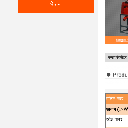
भेजना
उत्पाद पैरामीटर
मॉडल नंबर
आयाम (L×
रेटेड पावर